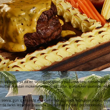
en tadarken ya da en sevdiğiniz içkinizi yudumlarken; romantik bir a
mutfaklarından mükemmel ve eşsiz tatlar, günün her saatinde resto
an sonra, gün içerisinde A la carte mönü, snack mönü, set mönü, v
ile farklı lezzetler arasında unutulmaz bir tatil geçireceksiniz.