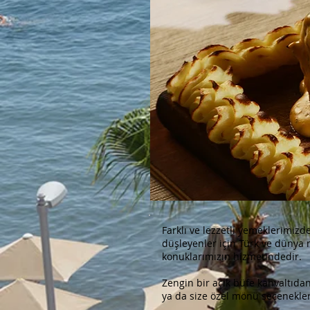
Farklı ve lezzetli yemeklerimizd
düşleyenler için Türk ve dünya 
konuklarımızın hizmetindedir.
Zengin bir açık büfe kahvaltıd
ya da size özel mönü seçenekleri 