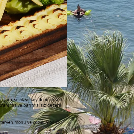
kşam, sıcak ve keyifli bir ortam
ranımız ve barımız, siz değerli
ejetaryen mönü ve çocuk mönüsü