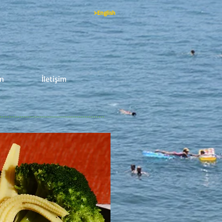
>English
on
İletişim